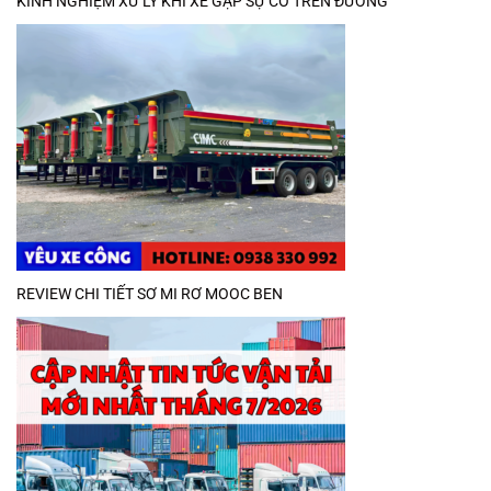
KINH NGHIỆM XỬ LÝ KHI XE GẶP SỰ CỐ TRÊN ĐƯỜNG
REVIEW CHI TIẾT SƠ MI RƠ MOOC BEN