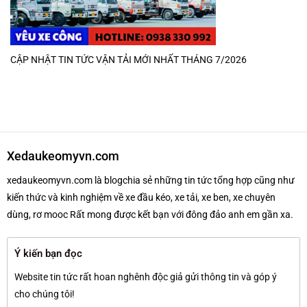
CẬP NHẬT TIN TỨC VẬN TẢI MỚI NHẤT THÁNG 7/2026
Xedaukeomyvn.com
xedaukeomyvn.com là blogchia sẻ những tin tức tổng hợp cũng như
kiến thức và kinh nghiệm về xe đầu kéo, xe tải, xe ben, xe chuyên
dùng, rơ mooc Rất mong được kết bạn với đông đảo anh em gần xa.
Ý kiến bạn đọc
Website tin tức rất hoan nghênh độc giả gửi thông tin và góp ý
cho chúng tôi!