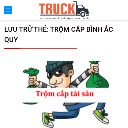
Chuyển
đến
nội
dung
LƯU TRỮ THẺ:
TRỘM CẮP BÌNH ẮC
QUY