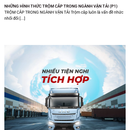
NHỮNG HÌNH THỨC TRỘM CẮP TRONG NGÀNH VẬN TẢI (P1)
TRỘM CẮP TRONG NGÀNH VẬN TẢI Trộm cắp luôn là vấn đề nhức
nhối đối [...]