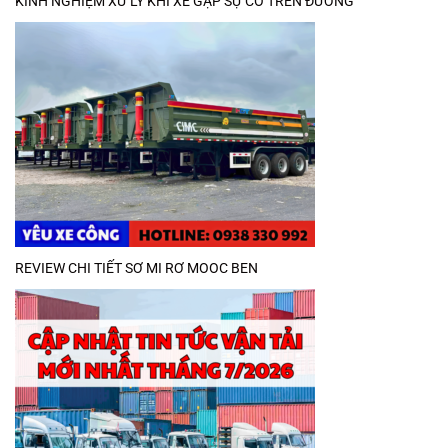
KINH NGHIỆM XỬ LÝ KHI XE GẶP SỰ CỐ TRÊN ĐƯỜNG
REVIEW CHI TIẾT SƠ MI RƠ MOOC BEN