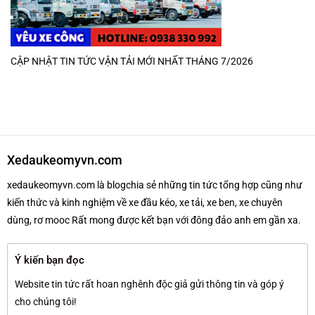
CẬP NHẬT TIN TỨC VẬN TẢI MỚI NHẤT THÁNG 7/2026
Xedaukeomyvn.com
xedaukeomyvn.com là blogchia sẻ những tin tức tổng hợp cũng như
kiến thức và kinh nghiệm về xe đầu kéo, xe tải, xe ben, xe chuyên
dùng, rơ mooc Rất mong được kết bạn với đông đảo anh em gần xa.
Ý kiến bạn đọc
Website tin tức rất hoan nghênh độc giả gửi thông tin và góp ý
cho chúng tôi!