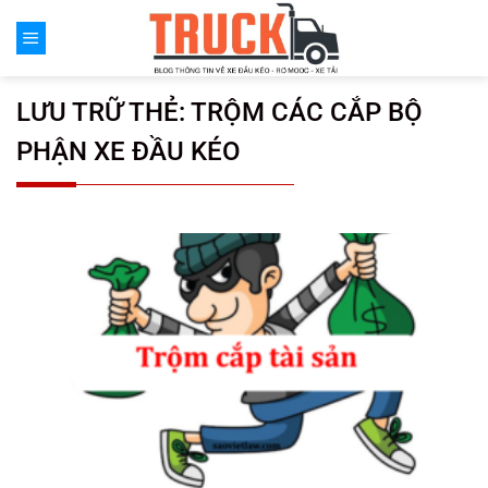
Chuyển
đến
nội
dung
LƯU TRỮ THẺ:
TRỘM CÁC CẮP BỘ
PHẬN XE ĐẦU KÉO