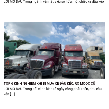
LỜI MỞ ĐẦU Trong ngành vận tải, việc sở hữu một chiếc xe đầu kéo
[...]
TOP 6 KINH NGHIỆM KHI ĐI MUA XE ĐẦU KÉO, RƠ MOOC CŨ
LỜI MỞ ĐẦU Trong bối cảnh kinh tế ngày càng phát triển, nhu cầu
vận [...]