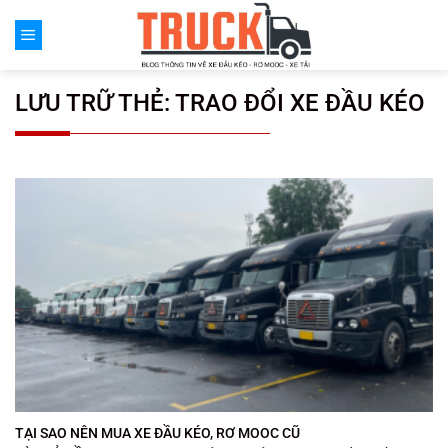
Chuyển
đến
nội
dung
LƯU TRỮ THẺ:
TRAO ĐỔI XE ĐẦU KÉO
TẠI SAO NÊN MUA XE ĐẦU KÉO, RƠ MOOC CŨ