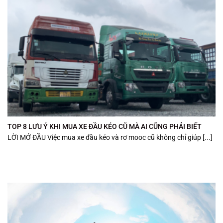
TOP 8 LƯU Ý KHI MUA XE ĐẦU KÉO CŨ MÀ AI CŨNG PHẢI BIẾT
LỜI MỞ ĐẦU Việc mua xe đầu kéo và rơ mooc cũ không chỉ giúp [...]