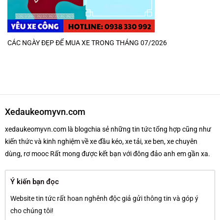
CÁC NGÀY ĐẸP ĐỂ MUA XE TRONG THÁNG 07/2026
Xedaukeomyvn.com
xedaukeomyvn.com là blogchia sẻ những tin tức tổng hợp cũng như
kiến thức và kinh nghiệm về xe đầu kéo, xe tải, xe ben, xe chuyên
dùng, rơ mooc Rất mong được kết bạn với đông đảo anh em gần xa.
Ý kiến bạn đọc
Website tin tức rất hoan nghênh độc giả gửi thông tin và góp ý
cho chúng tôi!