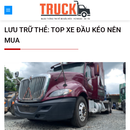
Chuyển
đến
nội
dung
LƯU TRỮ THẺ:
TOP XE ĐẦU KÉO NÊN
MUA