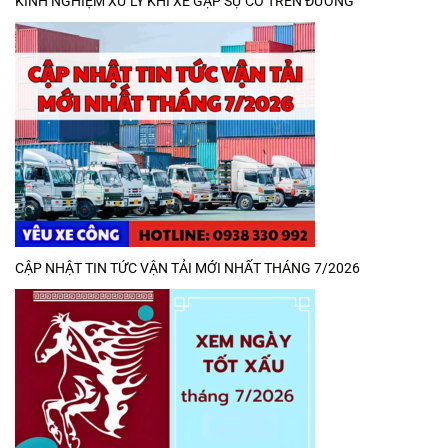
KINH NGHIỆM XỬ LÝ KHI XE GẶP SỰ CỐ TRÊN ĐƯỜNG
CẬP NHẬT TIN TỨC VẬN TẢI MỚI NHẤT THÁNG 7/2026