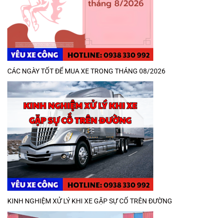
CÁC NGÀY TỐT ĐỂ MUA XE TRONG THÁNG 08/2026
KINH NGHIỆM XỬ LÝ KHI XE GẶP SỰ CỐ TRÊN ĐƯỜNG