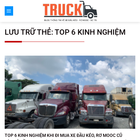
Chuyển
đến
nội
dung
LƯU TRỮ THẺ:
TOP 6 KINH NGHIỆM
TOP 6 KINH NGHIỆM KHI ĐI MUA XE ĐẦU KÉO, RƠ MOOC CŨ