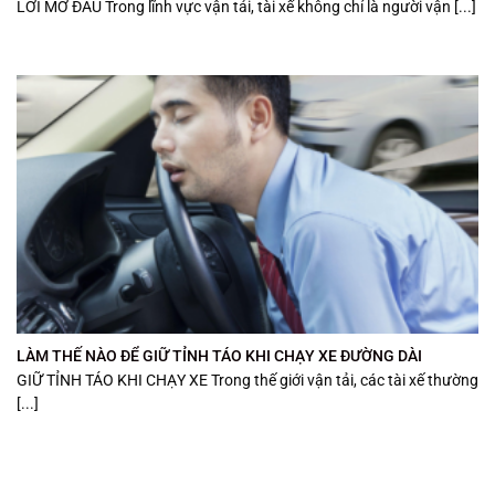
LỜI MỞ ĐẦU Trong lĩnh vực vận tải, tài xế không chỉ là người vận [...]
LÀM THẾ NÀO ĐỂ GIỮ TỈNH TÁO KHI CHẠY XE ĐƯỜNG DÀI
GIỮ TỈNH TÁO KHI CHẠY XE Trong thế giới vận tải, các tài xế thường
[...]