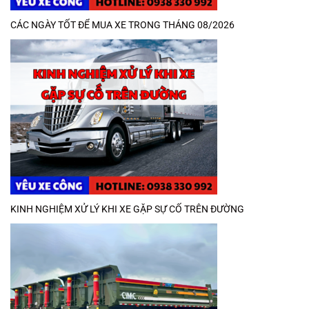
CÁC NGÀY TỐT ĐỂ MUA XE TRONG THÁNG 08/2026
KINH NGHIỆM XỬ LÝ KHI XE GẶP SỰ CỐ TRÊN ĐƯỜNG