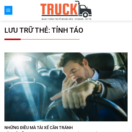
Chuyển
đến
nội
dung
LƯU TRỮ THẺ:
TỈNH TÁO
NHỮNG ĐIỀU MÀ TÀI XẾ CẦN TRÁNH