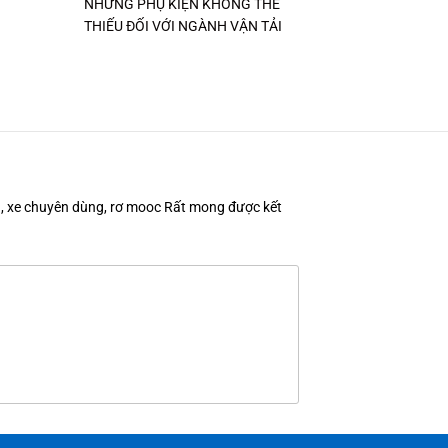
NHỮNG PHỤ KIỆN KHÔNG THỂ
THIẾU ĐỐI VỚI NGÀNH VẬN TẢI
en, xe chuyên dùng, rơ mooc Rất mong được kết