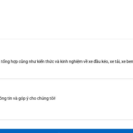
tổng hợp cũng như kiến thức và kinh nghiệm về xe đầu kéo, xe tải, xe b
ông tin và góp ý cho chúng tôi!