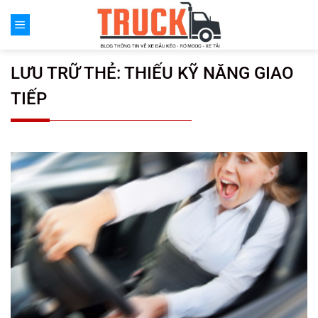
Chuyển
đến
nội
dung
LƯU TRỮ THẺ:
THIẾU KỸ NĂNG GIAO
TIẾP