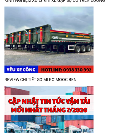
KINH NGHIỆM XỬ LÝ KHI XE GẶP SỰ CỐ TRÊN ĐƯỜNG
REVIEW CHI TIẾT SƠ MI RƠ MOOC BEN