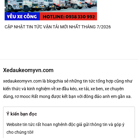
CẬP NHẬT TIN TỨC VẬN TẢI MỚI NHẤT THÁNG 7/2026
Xedaukeomyvn.com
xedaukeomyvn.com là blogchia sẻ những tin tức tổng hợp cũng như
kiến thức và kinh nghiệm về xe đầu kéo, xe tải, xe ben, xe chuyên
dùng, rơ mooc Rất mong được kết bạn với đông đảo anh em gần xa.
Ý kiến bạn đọc
Website tin tức rất hoan nghênh độc giả gửi thông tin và góp ý
cho chúng tôi!