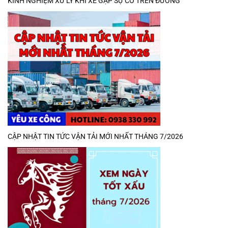
KINH NGHIỆM XỬ LÝ KHI XE GẶP SỰ CỐ TRÊN ĐƯỜNG
CẬP NHẬT TIN TỨC VẬN TẢI MỚI NHẤT THÁNG 7/2026