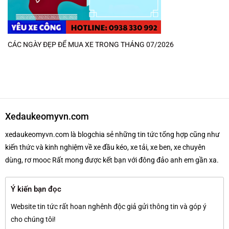
CÁC NGÀY ĐẸP ĐỂ MUA XE TRONG THÁNG 07/2026
Xedaukeomyvn.com
xedaukeomyvn.com là blogchia sẻ những tin tức tổng hợp cũng như
kiến thức và kinh nghiệm về xe đầu kéo, xe tải, xe ben, xe chuyên
dùng, rơ mooc Rất mong được kết bạn với đông đảo anh em gần xa.
Ý kiến bạn đọc
Website tin tức rất hoan nghênh độc giả gửi thông tin và góp ý
cho chúng tôi!