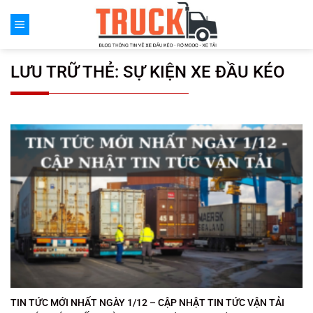
Chuyển
đến
nội
dung
LƯU TRỮ THẺ:
SỰ KIỆN XE ĐẦU KÉO
TIN TỨC MỚI NHẤT NGÀY 1/12 – CẬP NHẬT TIN TỨC VẬN TẢI