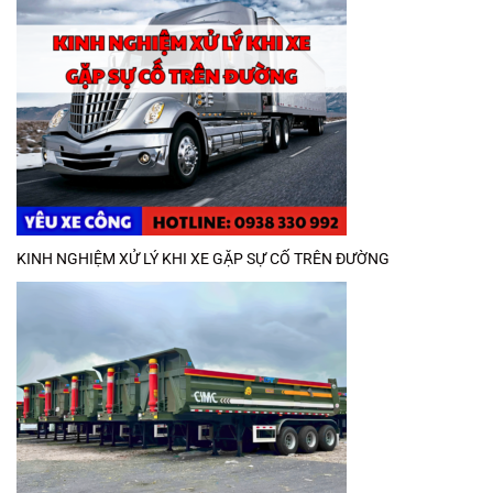
KINH NGHIỆM XỬ LÝ KHI XE GẶP SỰ CỐ TRÊN ĐƯỜNG