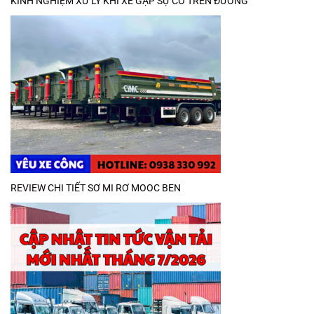
KINH NGHIỆM XỬ LÝ KHI XE GẶP SỰ CỐ TRÊN ĐƯỜNG
REVIEW CHI TIẾT SƠ MI RƠ MOOC BEN