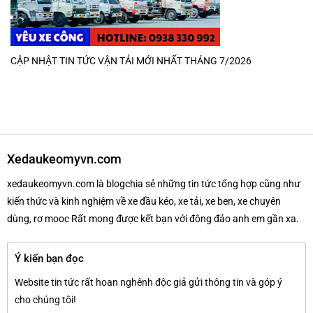
CẬP NHẬT TIN TỨC VẬN TẢI MỚI NHẤT THÁNG 7/2026
Xedaukeomyvn.com
xedaukeomyvn.com là blogchia sẻ những tin tức tổng hợp cũng như
kiến thức và kinh nghiệm về xe đầu kéo, xe tải, xe ben, xe chuyên
dùng, rơ mooc Rất mong được kết bạn với đông đảo anh em gần xa.
Ý kiến bạn đọc
Website tin tức rất hoan nghênh độc giả gửi thông tin và góp ý
cho chúng tôi!