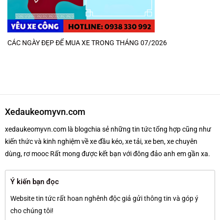
CÁC NGÀY ĐẸP ĐỂ MUA XE TRONG THÁNG 07/2026
Xedaukeomyvn.com
xedaukeomyvn.com là blogchia sẻ những tin tức tổng hợp cũng như
kiến thức và kinh nghiệm về xe đầu kéo, xe tải, xe ben, xe chuyên
dùng, rơ mooc Rất mong được kết bạn với đông đảo anh em gần xa.
Ý kiến bạn đọc
Website tin tức rất hoan nghênh độc giả gửi thông tin và góp ý
cho chúng tôi!