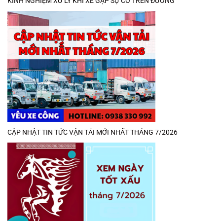
KINH NGHIỆM XỬ LÝ KHI XE GẶP SỰ CỐ TRÊN ĐƯỜNG
CẬP NHẬT TIN TỨC VẬN TẢI MỚI NHẤT THÁNG 7/2026