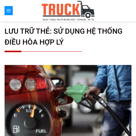
Chuyển
đến
nội
dung
LƯU TRỮ THẺ:
SỬ DỤNG HỆ THỐNG
ĐIỀU HÒA HỢP LÝ