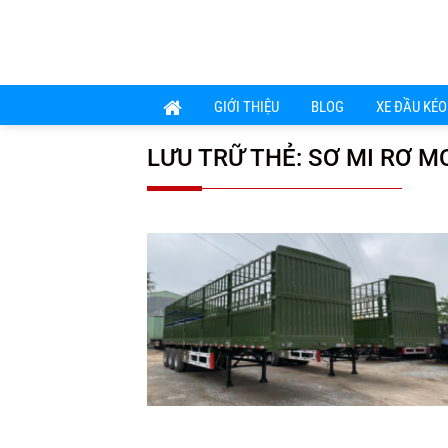
Chuyển
đến
nội
dung
GIỚI THIỆU
BLOG
XE ĐẦU KÉO
LƯU TRỮ THẺ:
SƠ MI RƠ 