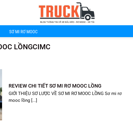
SƠ MI RƠ MOOC
MOOC LỒNGCIMC
REVIEW CHI TIẾT SƠ MI RƠ MOOC LỒNG
GIỚI THIỆU SƠ LƯỢC VỀ SƠ MI RƠ MOOC LỒNG Sơ mi rơ
mooc lồng [...]