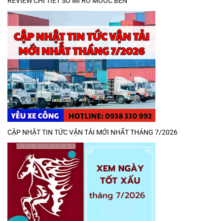
REVIEW CHI TIẾT SƠ MI RƠ MOOC BEN
CẬP NHẬT TIN TỨC VẬN TẢI MỚI NHẤT THÁNG 7/2026