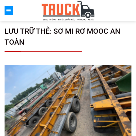
Chuyển
đến
nội
dung
LƯU TRỮ THẺ:
SƠ MI RƠ MOOC AN
TOÀN