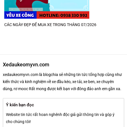
CÁC NGÀY ĐẸP ĐỂ MUA XE TRONG THÁNG 07/2026
Xedaukeomyvn.com
xedaukeomyvn.com là blogchia sẻ những tin tức tổng hợp cũng như
kiến thức và kinh nghiệm về xe đầu kéo, xe tải, xe ben, xe chuyên
dùng, rơ mooc Rất mong được kết bạn với đông đảo anh em gần xa.
Ý kiến bạn đọc
Website tin tức rất hoan nghênh độc giả gửi thông tin và góp ý
cho chúng tôi!