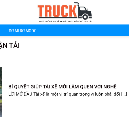
SƠ MI RƠ MOOC
ẬN TẢI
BÍ QUYẾT GIÚP TÀI XẾ MỚI LÀM QUEN VỚI NGHỀ
LỜI MỞ ĐẦU Tài xế là một vị trí quan trọng vì luôn phải đối [...]