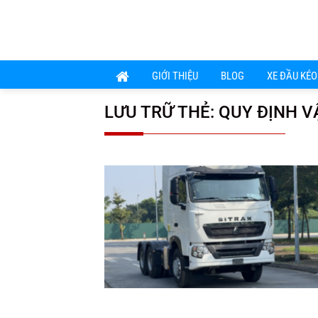
Chuyển
đến
nội
dung
GIỚI THIỆU
BLOG
XE ĐẦU KÉO
LƯU TRỮ THẺ:
QUY ĐỊNH V