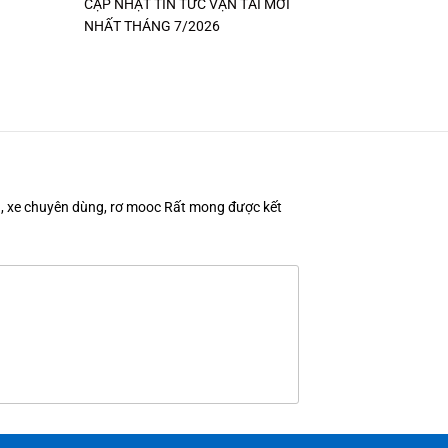
CẬP NHẬT TIN TỨC VẬN TẢI MỚI
NHẤT THÁNG 7/2026
en, xe chuyên dùng, rơ mooc Rất mong được kết