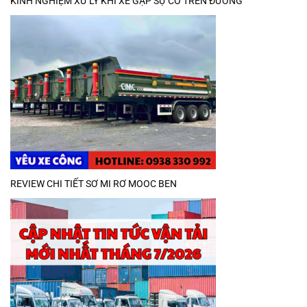
KINH NGHIỆM XỬ LÝ KHI XE GẶP SỰ CỐ TRÊN ĐƯỜNG
REVIEW CHI TIẾT SƠ MI RƠ MOOC BEN