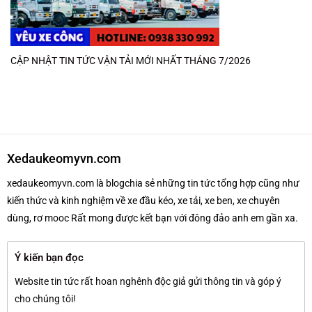
CẬP NHẬT TIN TỨC VẬN TẢI MỚI NHẤT THÁNG 7/2026
Xedaukeomyvn.com
xedaukeomyvn.com là blogchia sẻ những tin tức tổng hợp cũng như
kiến thức và kinh nghiệm về xe đầu kéo, xe tải, xe ben, xe chuyên
dùng, rơ mooc Rất mong được kết bạn với đông đảo anh em gần xa.
Ý kiến bạn đọc
Website tin tức rất hoan nghênh độc giả gửi thông tin và góp ý
cho chúng tôi!