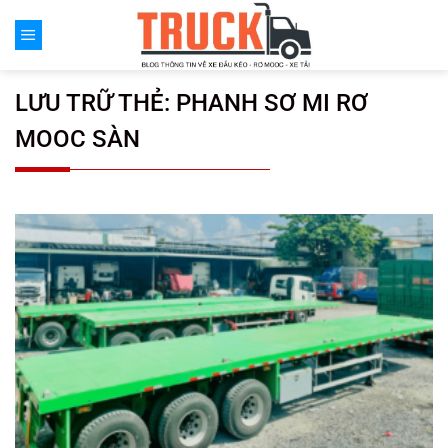
Chuyển
đến
nội
dung
LƯU TRỮ THẺ:
PHANH SƠ MI RƠ
MOOC SÀN