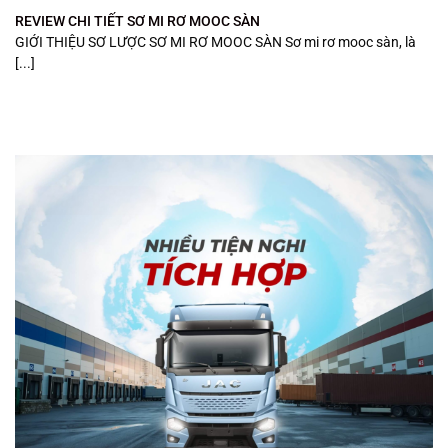
REVIEW CHI TIẾT SƠ MI RƠ MOOC SÀN
GIỚI THIỆU SƠ LƯỢC SƠ MI RƠ MOOC SÀN Sơ mi rơ mooc sàn, là
[...]