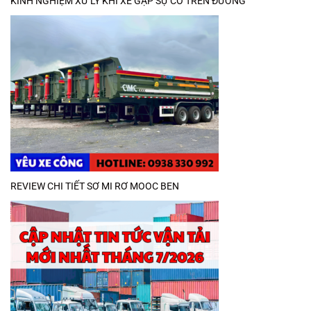
KINH NGHIỆM XỬ LÝ KHI XE GẶP SỰ CỐ TRÊN ĐƯỜNG
REVIEW CHI TIẾT SƠ MI RƠ MOOC BEN