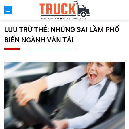
Chuyển
đến
nội
dung
LƯU TRỮ THẺ:
NHỮNG SAI LẦM PHỔ
BIẾN NGÀNH VẬN TẢI