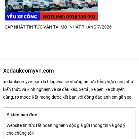
CẬP NHẬT TIN TỨC VẬN TẢI MỚI NHẤT THÁNG 7/2026
Xedaukeomyvn.com
xedaukeomyvn.com là blogchia sẻ những tin tức tổng hợp cũng như
kiến thức và kinh nghiệm về xe đầu kéo, xe tải, xe ben, xe chuyên
dùng, rơ mooc Rất mong được kết bạn với đông đảo anh em gần xa.
Ý kiến bạn đọc
Website tin tức rất hoan nghênh độc giả gửi thông tin và góp ý
cho chúng tôi!