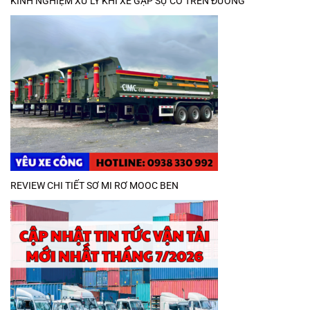
KINH NGHIỆM XỬ LÝ KHI XE GẶP SỰ CỐ TRÊN ĐƯỜNG
REVIEW CHI TIẾT SƠ MI RƠ MOOC BEN