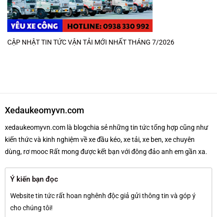
CẬP NHẬT TIN TỨC VẬN TẢI MỚI NHẤT THÁNG 7/2026
Xedaukeomyvn.com
xedaukeomyvn.com là blogchia sẻ những tin tức tổng hợp cũng như
kiến thức và kinh nghiệm về xe đầu kéo, xe tải, xe ben, xe chuyên
dùng, rơ mooc Rất mong được kết bạn với đông đảo anh em gần xa.
Ý kiến bạn đọc
Website tin tức rất hoan nghênh độc giả gửi thông tin và góp ý
cho chúng tôi!