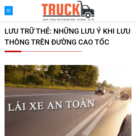
Chuyển
đến
nội
dung
LƯU TRỮ THẺ:
NHỮNG LƯU Ý KHI LƯU
THÔNG TRÊN ĐƯỜNG CAO TỐC