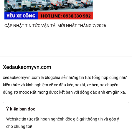
CẬP NHẬT TIN TỨC VẬN TẢI MỚI NHẤT THÁNG 7/2026
Xedaukeomyvn.com
xedaukeomyvn.com là blogchia sẻ những tin tức tổng hợp cũng như
kiến thức và kinh nghiệm về xe đầu kéo, xe tải, xe ben, xe chuyên
dùng, rơ mooc Rất mong được kết bạn với đông đảo anh em gần xa.
Ý kiến bạn đọc
Website tin tức rất hoan nghênh độc giả gửi thông tin và góp ý
cho chúng tôi!