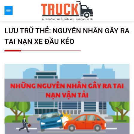
Chuyển
đến
nội
dung
LƯU TRỮ THẺ:
NGUYÊN NHÂN GÂY RA
TAI NẠN XE ĐẦU KÉO