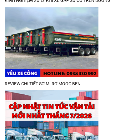
KINH NGHIỆM XỬ LÝ KHI XE GẶP SỰ CỐ TRÊN ĐƯỜNG
REVIEW CHI TIẾT SƠ MI RƠ MOOC BEN