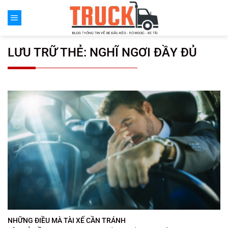
Chuyển
đến
nội
dung
LƯU TRỮ THẺ:
NGHĨ NGƠI ĐẦY ĐỦ
NHỮNG ĐIỀU MÀ TÀI XẾ CẦN TRÁNH