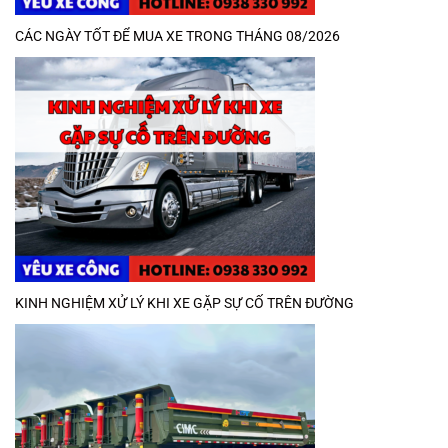
CÁC NGÀY TỐT ĐỂ MUA XE TRONG THÁNG 08/2026
KINH NGHIỆM XỬ LÝ KHI XE GẶP SỰ CỐ TRÊN ĐƯỜNG