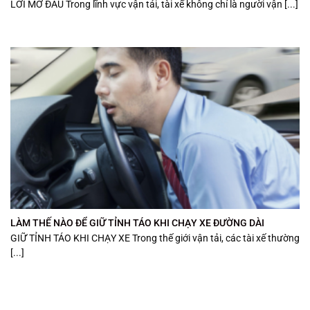
LỜI MỞ ĐẦU Trong lĩnh vực vận tải, tài xế không chỉ là người vận [...]
LÀM THẾ NÀO ĐỂ GIỮ TỈNH TÁO KHI CHẠY XE ĐƯỜNG DÀI
GIỮ TỈNH TÁO KHI CHẠY XE Trong thế giới vận tải, các tài xế thường
[...]