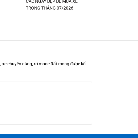
CÁC NGÀY ĐẸP ĐỂ MUA XE
TRONG THÁNG 07/2026
en, xe chuyên dùng, rơ mooc Rất mong được kết