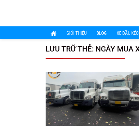
Chuyển
đến
nội
dung
GIỚI THIỆU
BLOG
XE ĐẦU KÉO
LƯU TRỮ THẺ:
NGÀY MUA X