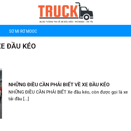
SƠ MI RƠ MOOC
E ĐẦU KÉO
NHỮNG ĐIỀU CẦN PHẢI BIẾT VỀ XE ĐẦU KÉO
NHỮNG ĐIỀU CẦN PHẢI BIẾT Xe đầu kéo, còn được gọi là xe
tải đầu [...]