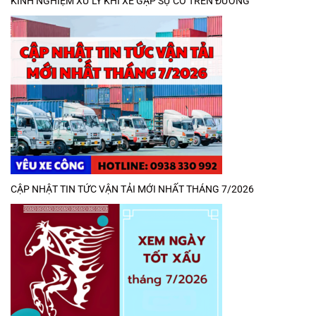
KINH NGHIỆM XỬ LÝ KHI XE GẶP SỰ CỐ TRÊN ĐƯỜNG
CẬP NHẬT TIN TỨC VẬN TẢI MỚI NHẤT THÁNG 7/2026