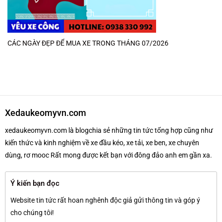
CÁC NGÀY ĐẸP ĐỂ MUA XE TRONG THÁNG 07/2026
Xedaukeomyvn.com
xedaukeomyvn.com là blogchia sẻ những tin tức tổng hợp cũng như
kiến thức và kinh nghiệm về xe đầu kéo, xe tải, xe ben, xe chuyên
dùng, rơ mooc Rất mong được kết bạn với đông đảo anh em gần xa.
Ý kiến bạn đọc
Website tin tức rất hoan nghênh độc giả gửi thông tin và góp ý
cho chúng tôi!