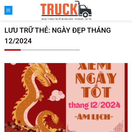
Chuyển
đến
nội
dung
LƯU TRỮ THẺ:
NGÀY ĐẸP THÁNG
12/2024