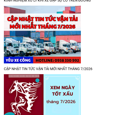
KINH NGHIỆM XỬ LÝ KHI XE GẶP SỰ CỐ TRÊN ĐƯỜNG
CẬP NHẬT TIN TỨC VẬN TẢI MỚI NHẤT THÁNG 7/2026