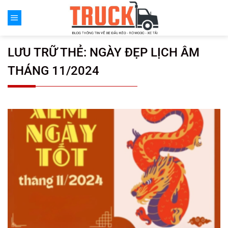
Chuyển
đến
nội
dung
LƯU TRỮ THẺ:
NGÀY ĐẸP LỊCH ÂM
THÁNG 11/2024