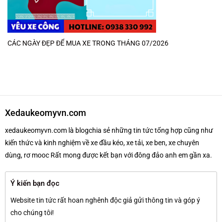
CÁC NGÀY ĐẸP ĐỂ MUA XE TRONG THÁNG 07/2026
Xedaukeomyvn.com
xedaukeomyvn.com là blogchia sẻ những tin tức tổng hợp cũng như
kiến thức và kinh nghiệm về xe đầu kéo, xe tải, xe ben, xe chuyên
dùng, rơ mooc Rất mong được kết bạn với đông đảo anh em gần xa.
Ý kiến bạn đọc
Website tin tức rất hoan nghênh độc giả gửi thông tin và góp ý
cho chúng tôi!