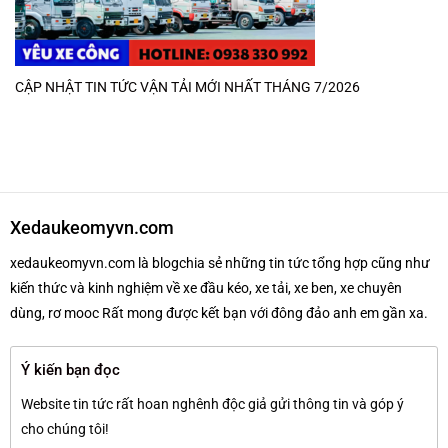
CẬP NHẬT TIN TỨC VẬN TẢI MỚI NHẤT THÁNG 7/2026
Xedaukeomyvn.com
xedaukeomyvn.com là blogchia sẻ những tin tức tổng hợp cũng như
kiến thức và kinh nghiệm về xe đầu kéo, xe tải, xe ben, xe chuyên
dùng, rơ mooc Rất mong được kết bạn với đông đảo anh em gần xa.
Ý kiến bạn đọc
Website tin tức rất hoan nghênh độc giả gửi thông tin và góp ý
cho chúng tôi!