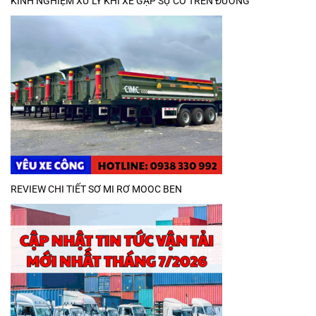
KINH NGHIỆM XỬ LÝ KHI XE GẶP SỰ CỐ TRÊN ĐƯỜNG
REVIEW CHI TIẾT SƠ MI RƠ MOOC BEN