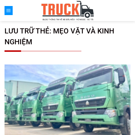
Chuyển
đến
nội
dung
LƯU TRỮ THẺ:
MẸO VẶT VÀ KINH
NGHIỆM