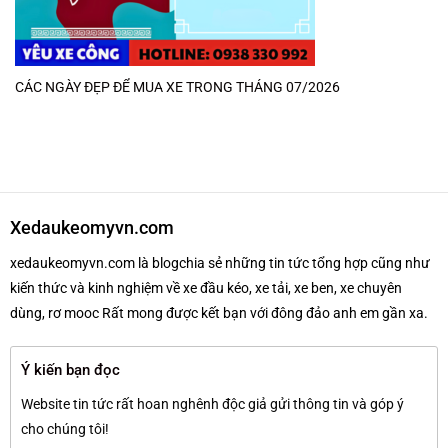
CÁC NGÀY ĐẸP ĐỂ MUA XE TRONG THÁNG 07/2026
Xedaukeomyvn.com
xedaukeomyvn.com là blogchia sẻ những tin tức tổng hợp cũng như
kiến thức và kinh nghiệm về xe đầu kéo, xe tải, xe ben, xe chuyên
dùng, rơ mooc Rất mong được kết bạn với đông đảo anh em gần xa.
Ý kiến bạn đọc
Website tin tức rất hoan nghênh độc giả gửi thông tin và góp ý
cho chúng tôi!