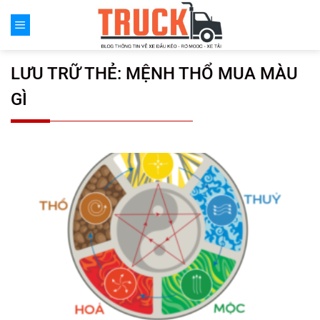
Chuyển
đến
nội
dung
LƯU TRỮ THẺ:
MỆNH THỔ MUA MÀU
GÌ