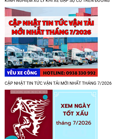
KINH NGHIỆM XỬ LÝ KHI XE GẶP SỰ CỐ TRÊN ĐƯỜNG
CẬP NHẬT TIN TỨC VẬN TẢI MỚI NHẤT THÁNG 7/2026