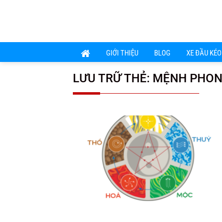
Chuyển
đến
nội
dung
GIỚI THIỆU
BLOG
XE ĐẦU KÉO
LƯU TRỮ THẺ:
MỆNH PHON