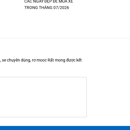
CÁC NGÀY ĐẸP ĐỂ MUA XE
TRONG THÁNG 07/2026
en, xe chuyên dùng, rơ mooc Rất mong được kết