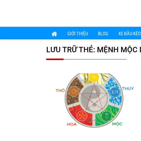
Chuyển
đến
nội
dung
GIỚI THIỆU
BLOG
XE ĐẦU KÉO
LƯU TRỮ THẺ:
MỆNH MỘC M