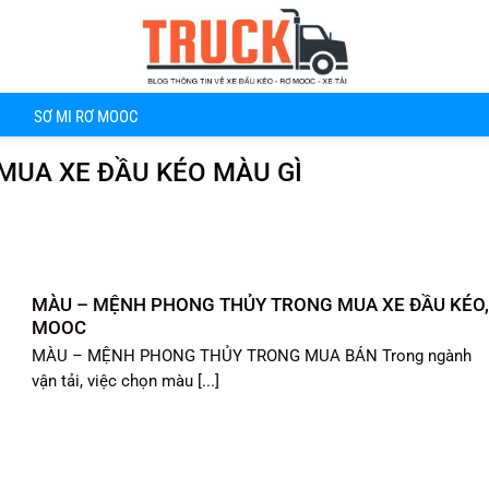
SƠ MI RƠ MOOC
UA XE ĐẦU KÉO MÀU GÌ
MÀU – MỆNH PHONG THỦY TRONG MUA XE ĐẦU KÉO
MOOC
MÀU – MỆNH PHONG THỦY TRONG MUA BÁN Trong ngành
vận tải, việc chọn màu [...]