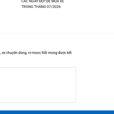
CÁC NGÀY ĐẸP ĐỂ MUA XE
TRONG THÁNG 07/2026
en, xe chuyên dùng, rơ mooc Rất mong được kết