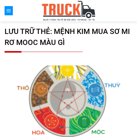
Chuyển
đến
nội
dung
LƯU TRỮ THẺ:
MỆNH KIM MUA SƠ MI
RƠ MOOC MÀU GÌ