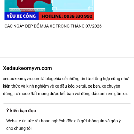
CÁC NGÀY ĐẸP ĐỂ MUA XE TRONG THÁNG 07/2026
Xedaukeomyvn.com
xedaukeomyvn.com là blogchia sẻ những tin tức tổng hợp cũng như
kiến thức và kinh nghiệm về xe đầu kéo, xe tải, xe ben, xe chuyên
dùng, rơ mooc Rất mong được kết bạn với đông đảo anh em gần xa.
Ý kiến bạn đọc
Website tin tức rất hoan nghênh độc giả gửi thông tin và góp ý
cho chúng tôi!