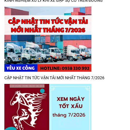
KINH NGHIỆM XỬ LÝ KHI XE GẶP SỰ CỐ TRÊN ĐƯỜNG
CẬP NHẬT TIN TỨC VẬN TẢI MỚI NHẤT THÁNG 7/2026