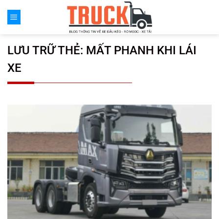
Chuyển
đến
nội
dung
LƯU TRỮ THẺ:
MẤT PHANH KHI LÁI
XE