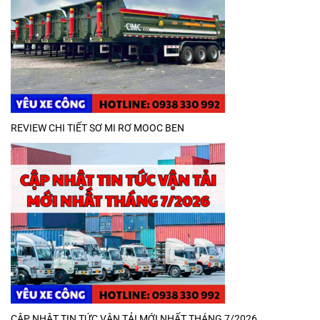
REVIEW CHI TIẾT SƠ MI RƠ MOOC BEN
CẬP NHẬT TIN TỨC VẬN TẢI MỚI NHẤT THÁNG 7/2026