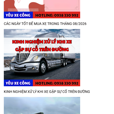
CÁC NGÀY TỐT ĐỂ MUA XE TRONG THÁNG 08/2026
KINH NGHIỆM XỬ LÝ KHI XE GẶP SỰ CỐ TRÊN ĐƯỜNG