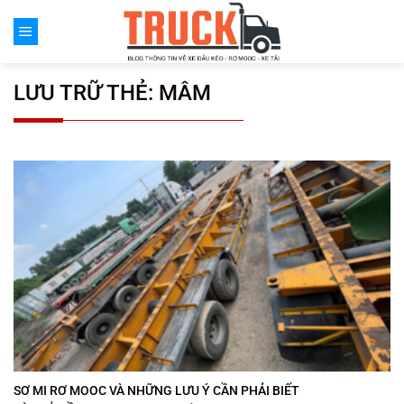
Chuyển
đến
nội
dung
LƯU TRỮ THẺ:
MÂM
SƠ MI RƠ MOOC VÀ NHỮNG LƯU Ý CẦN PHẢI BIẾT