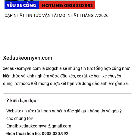
CẬP NHẬT TIN TỨC VẬN TẢI MỚI NHẤT THÁNG 7/2026
Xedaukeomyvn.com
xedaukeomyvn.com là blogchia sẻ những tin tức tổng hợp cũng như
kiến thức và kinh nghiệm về xe đầu kéo, xe tải, xe ben, xe chuyên
dùng, rơ mooc Rất mong được kết bạn với đông đảo anh em gần xa.
Ý kiến bạn đọc
Website tin tức rất hoan nghênh độc giả gửi thông tin và góp ý
cho chúng tôi!
Email:
xedaukeomyvn@gmail.com
Điện thoại liên hệ: 0938.330.992