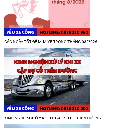
CÁC NGÀY TỐT ĐỂ MUA XE TRONG THÁNG 08/2026
KINH NGHIỆM XỬ LÝ KHI XE GẶP SỰ CỐ TRÊN ĐƯỜNG