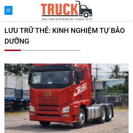
Chuyển
đến
nội
dung
LƯU TRỮ THẺ:
KINH NGHIỆM TỰ BẢO
DƯỠNG