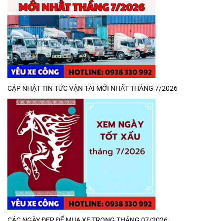
CẬP NHẬT TIN TỨC VẬN TẢI MỚI NHẤT THÁNG 7/2026
CÁC NGÀY ĐẸP ĐỂ MUA XE TRONG THÁNG 07/2026