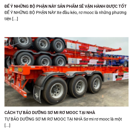
ĐỂ Ý NHỮNG BỘ PHẬN NÀY SẢN PHẨM SẼ VẬN HÀNH ĐƯỢC TỐT
ĐỂ Ý NHỮNG BỘ PHẬN NÀY Xe đầu kéo, rơ mooc là những phương
tiện [...]
CÁCH TỰ BẢO DƯỠNG SƠ MI RƠ MOOC TẠI NHÀ
TỰ BẢO DƯỠNG SƠ MI RƠ MOOC TẠI NHÀ Sơ mi rơ mooc là một
[...]