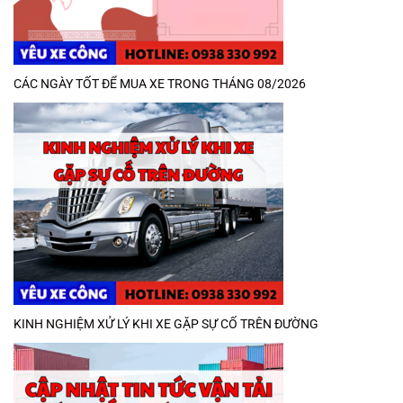
CÁC NGÀY TỐT ĐỂ MUA XE TRONG THÁNG 08/2026
KINH NGHIỆM XỬ LÝ KHI XE GẶP SỰ CỐ TRÊN ĐƯỜNG