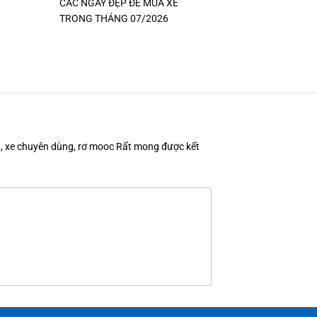
CÁC NGÀY ĐẸP ĐỂ MUA XE
TRONG THÁNG 07/2026
en, xe chuyên dùng, rơ mooc Rất mong được kết