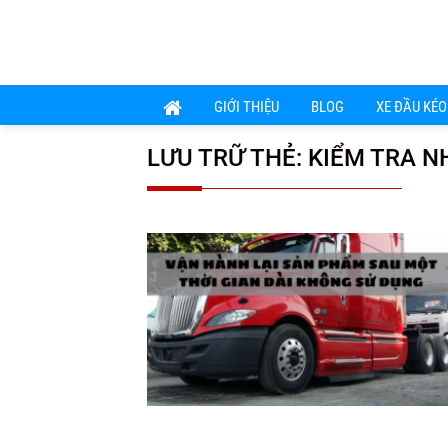
Chuyển
đến
nội
dung
GIỚI THIỆU
BLOG
XE ĐẦU KÉO
LƯU TRỮ THẺ:
KIỂM TRA N