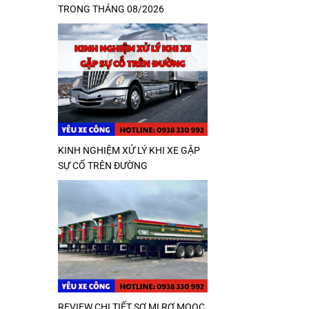
TRONG THÁNG 08/2026
KINH NGHIỆM XỬ LÝ KHI XE GẶP
SỰ CỐ TRÊN ĐƯỜNG
REVIEW CHI TIẾT SƠ MI RƠ MOOC