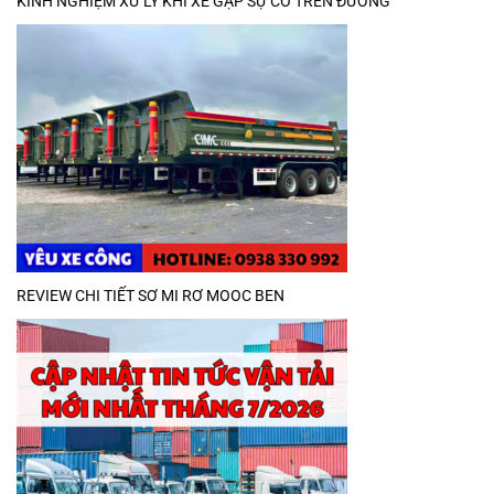
KINH NGHIỆM XỬ LÝ KHI XE GẶP SỰ CỐ TRÊN ĐƯỜNG
REVIEW CHI TIẾT SƠ MI RƠ MOOC BEN