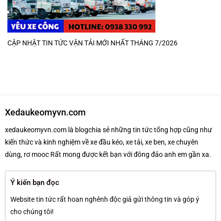
CẬP NHẬT TIN TỨC VẬN TẢI MỚI NHẤT THÁNG 7/2026
Xedaukeomyvn.com
xedaukeomyvn.com là blogchia sẻ những tin tức tổng hợp cũng như
kiến thức và kinh nghiệm về xe đầu kéo, xe tải, xe ben, xe chuyên
dùng, rơ mooc Rất mong được kết bạn với đông đảo anh em gần xa.
Ý kiến bạn đọc
Website tin tức rất hoan nghênh độc giả gửi thông tin và góp ý
cho chúng tôi!