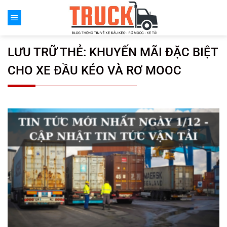
Chuyển
đến
nội
dung
LƯU TRỮ THẺ:
KHUYẾN MÃI ĐẶC BIỆT
CHO XE ĐẦU KÉO VÀ RƠ MOOC