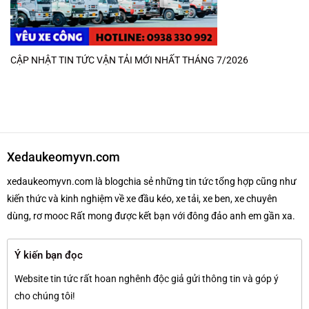
CẬP NHẬT TIN TỨC VẬN TẢI MỚI NHẤT THÁNG 7/2026
Xedaukeomyvn.com
xedaukeomyvn.com là blogchia sẻ những tin tức tổng hợp cũng như
kiến thức và kinh nghiệm về xe đầu kéo, xe tải, xe ben, xe chuyên
dùng, rơ mooc Rất mong được kết bạn với đông đảo anh em gần xa.
Ý kiến bạn đọc
Website tin tức rất hoan nghênh độc giả gửi thông tin và góp ý
cho chúng tôi!