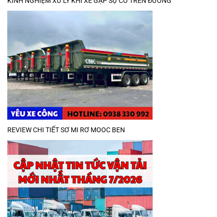
KINH NGHIỆM XỬ LÝ KHI XE GẶP SỰ CỐ TRÊN ĐƯỜNG
REVIEW CHI TIẾT SƠ MI RƠ MOOC BEN