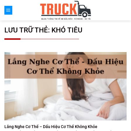
Chuyển
đến
nội
dung
LƯU TRỮ THẺ:
KHÓ TIÊU
Lắng Nghe Cơ Thể – Dấu Hiệu Cơ Thể Không Khỏe