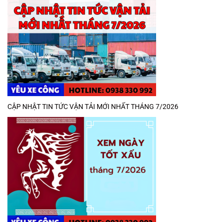
CẬP NHẬT TIN TỨC VẬN TẢI MỚI NHẤT THÁNG 7/2026