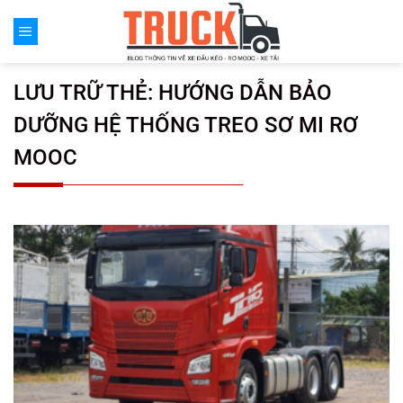
Chuyển
đến
nội
dung
LƯU TRỮ THẺ:
HƯỚNG DẪN BẢO
DƯỠNG HỆ THỐNG TREO SƠ MI RƠ
MOOC