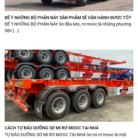
ĐỂ Ý NHỮNG BỘ PHẬN NÀY SẢN PHẨM SẼ VẬN HÀNH ĐƯỢC TỐT
ĐỂ Ý NHỮNG BỘ PHẬN NÀY Xe đầu kéo, rơ mooc là những phương
tiện [...]
CÁCH TỰ BẢO DƯỠNG SƠ MI RƠ MOOC TẠI NHÀ
TỰ BẢO DƯỠNG SƠ MI RƠ MOOC TẠI NHÀ Sơ mi rơ mooc là một