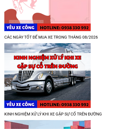
CÁC NGÀY TỐT ĐỂ MUA XE TRONG THÁNG 08/2026
KINH NGHIỆM XỬ LÝ KHI XE GẶP SỰ CỐ TRÊN ĐƯỜNG