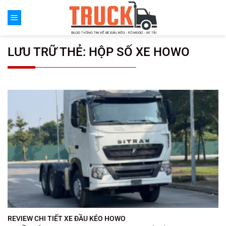
Chuyển
đến
nội
dung
LƯU TRỮ THẺ:
HỘP SỐ XE HOWO
REVIEW CHI TIẾT XE ĐẦU KÉO HOWO