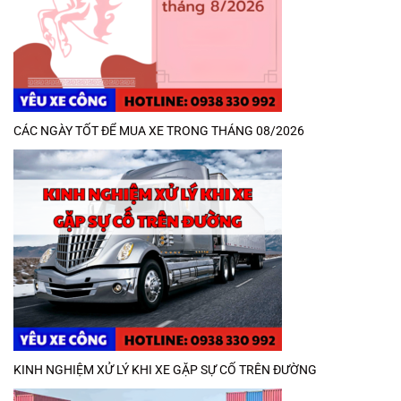
CÁC NGÀY TỐT ĐỂ MUA XE TRONG THÁNG 08/2026
KINH NGHIỆM XỬ LÝ KHI XE GẶP SỰ CỐ TRÊN ĐƯỜNG