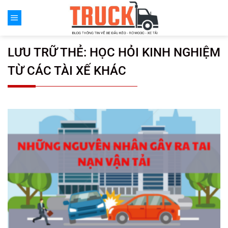
Chuyển
đến
nội
dung
LƯU TRỮ THẺ:
HỌC HỎI KINH NGHIỆM
TỪ CÁC TÀI XẾ KHÁC