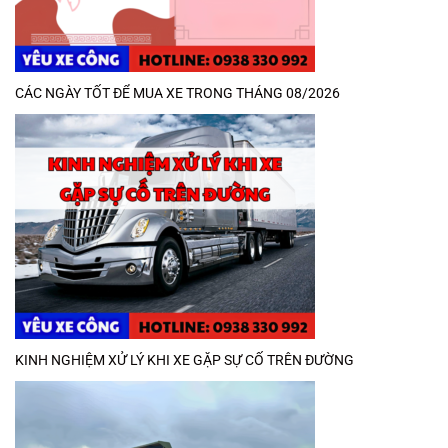
CÁC NGÀY TỐT ĐỂ MUA XE TRONG THÁNG 08/2026
KINH NGHIỆM XỬ LÝ KHI XE GẶP SỰ CỐ TRÊN ĐƯỜNG