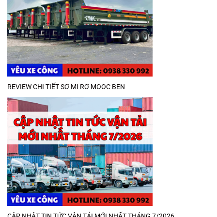
REVIEW CHI TIẾT SƠ MI RƠ MOOC BEN
CẬP NHẬT TIN TỨC VẬN TẢI MỚI NHẤT THÁNG 7/2026