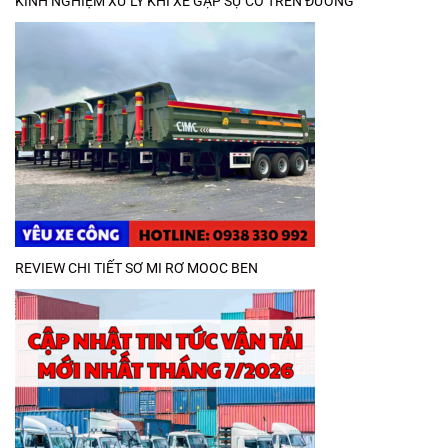
KINH NGHIỆM XỬ LÝ KHI XE GẶP SỰ CỐ TRÊN ĐƯỜNG
REVIEW CHI TIẾT SƠ MI RƠ MOOC BEN