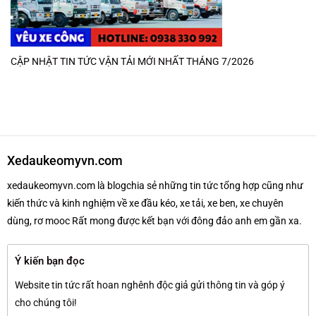
CẬP NHẬT TIN TỨC VẬN TẢI MỚI NHẤT THÁNG 7/2026
Xedaukeomyvn.com
xedaukeomyvn.com là blogchia sẻ những tin tức tổng hợp cũng như
kiến thức và kinh nghiệm về xe đầu kéo, xe tải, xe ben, xe chuyên
dùng, rơ mooc Rất mong được kết bạn với đông đảo anh em gần xa.
Ý kiến bạn đọc
Website tin tức rất hoan nghênh độc giả gửi thông tin và góp ý
cho chúng tôi!