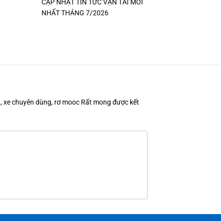
CẬP NHẬT TIN TỨC VẬN TẢI MỚI
NHẤT THÁNG 7/2026
en, xe chuyên dùng, rơ mooc Rất mong được kết