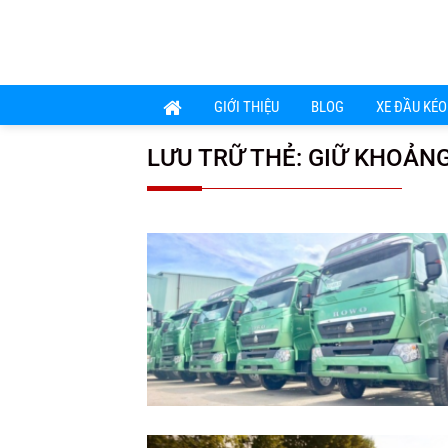
Chuyển
đến
nội
dung
GIỚI THIỆU
BLOG
XE ĐẦU KÉO
LƯU TRỮ THẺ:
GIỮ KHOẢNG