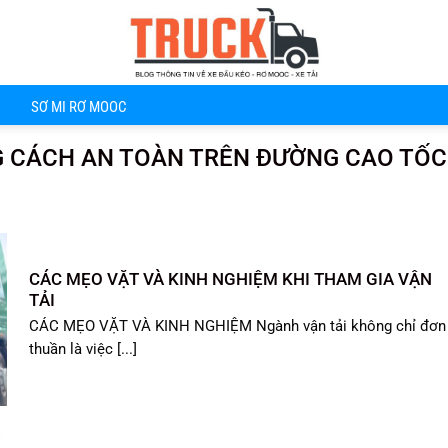
SƠ MI RƠ MOOC
 CÁCH AN TOÀN TRÊN ĐƯỜNG CAO TỐC
CÁC MẸO VẶT VÀ KINH NGHIỆM KHI THAM GIA VẬN
TẢI
CÁC MẸO VẶT VÀ KINH NGHIỆM Ngành vận tải không chỉ đơn
thuần là việc [...]