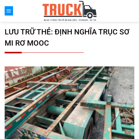
Chuyển
đến
nội
dung
LƯU TRỮ THẺ:
ĐỊNH NGHĨA TRỤC SƠ
MI RƠ MOOC