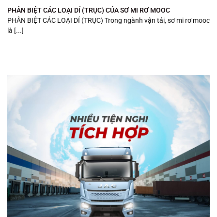
PHÂN BIỆT CÁC LOẠI DÍ (TRỤC) CỦA SƠ MI RƠ MOOC
PHÂN BIỆT CÁC LOẠI DÍ (TRỤC) Trong ngành vận tải, sơ mi rơ mooc
là [...]