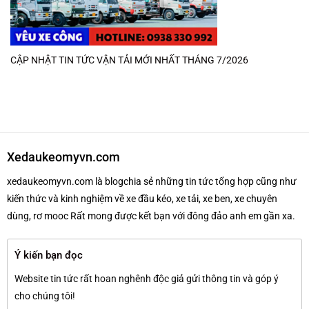
CẬP NHẬT TIN TỨC VẬN TẢI MỚI NHẤT THÁNG 7/2026
Xedaukeomyvn.com
xedaukeomyvn.com là blogchia sẻ những tin tức tổng hợp cũng như
kiến thức và kinh nghiệm về xe đầu kéo, xe tải, xe ben, xe chuyên
dùng, rơ mooc Rất mong được kết bạn với đông đảo anh em gần xa.
Ý kiến bạn đọc
Website tin tức rất hoan nghênh độc giả gửi thông tin và góp ý
cho chúng tôi!