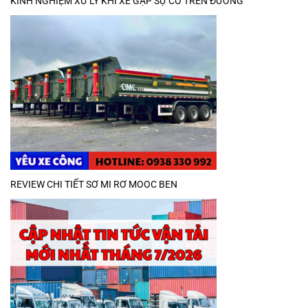
KINH NGHIỆM XỬ LÝ KHI XE GẶP SỰ CỐ TRÊN ĐƯỜNG
REVIEW CHI TIẾT SƠ MI RƠ MOOC BEN