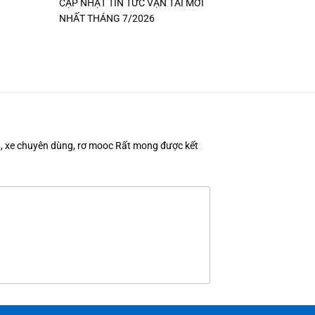
CẬP NHẬT TIN TỨC VẬN TẢI MỚI
NHẤT THÁNG 7/2026
en, xe chuyên dùng, rơ mooc Rất mong được kết