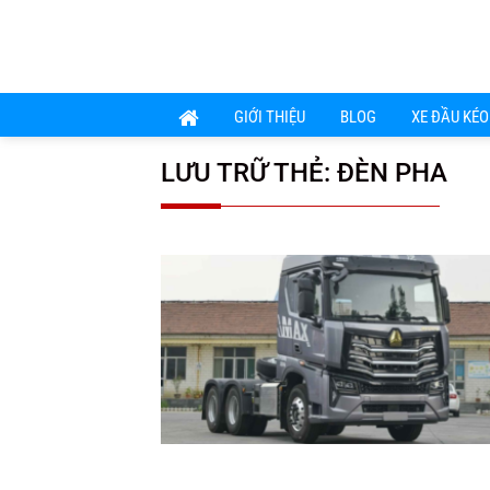
Chuyển
đến
nội
dung
GIỚI THIỆU
BLOG
XE ĐẦU KÉO
LƯU TRỮ THẺ:
ĐÈN PHA