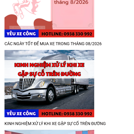
CÁC NGÀY TỐT ĐỂ MUA XE TRONG THÁNG 08/2026
KINH NGHIỆM XỬ LÝ KHI XE GẶP SỰ CỐ TRÊN ĐƯỜNG