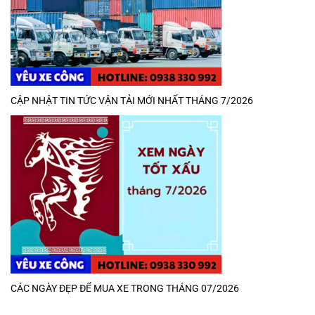
CẬP NHẬT TIN TỨC VẬN TẢI MỚI NHẤT THÁNG 7/2026
CÁC NGÀY ĐẸP ĐỂ MUA XE TRONG THÁNG 07/2026