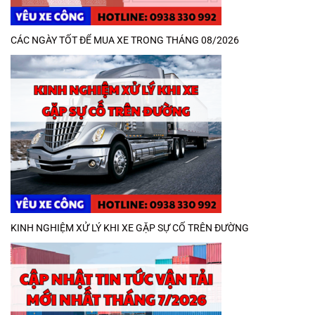
CÁC NGÀY TỐT ĐỂ MUA XE TRONG THÁNG 08/2026
KINH NGHIỆM XỬ LÝ KHI XE GẶP SỰ CỐ TRÊN ĐƯỜNG