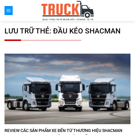
Chuyển
đến
nội
dung
LƯU TRỮ THẺ:
ĐẦU KÉO SHACMAN
REVIEW CÁC SẢN PHẨM XE ĐẾN TỪ THƯƠNG HIỆU SHACMAN