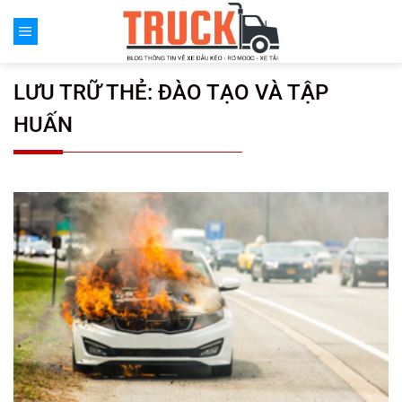
Chuyển
đến
nội
dung
LƯU TRỮ THẺ:
ĐÀO TẠO VÀ TẬP
HUẤN