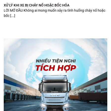
XỬ LÝ KHI XE BỊ CHÁY NỔ HOẶC BỐC HỎA
LỜI MỞ ĐẦU Không ai mong muốn xảy ra tình huống cháy nổ hoặc
bốc [...]