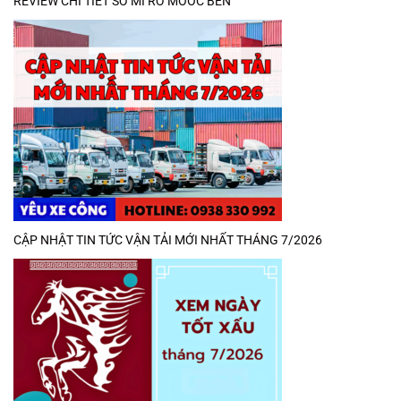
REVIEW CHI TIẾT SƠ MI RƠ MOOC BEN
CẬP NHẬT TIN TỨC VẬN TẢI MỚI NHẤT THÁNG 7/2026