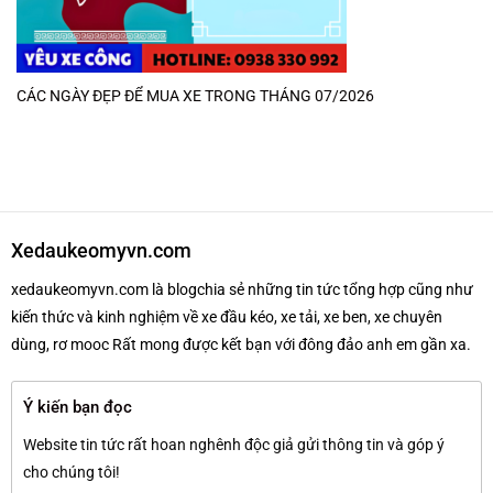
CÁC NGÀY ĐẸP ĐỂ MUA XE TRONG THÁNG 07/2026
Xedaukeomyvn.com
xedaukeomyvn.com là blogchia sẻ những tin tức tổng hợp cũng như
kiến thức và kinh nghiệm về xe đầu kéo, xe tải, xe ben, xe chuyên
dùng, rơ mooc Rất mong được kết bạn với đông đảo anh em gần xa.
Ý kiến bạn đọc
Website tin tức rất hoan nghênh độc giả gửi thông tin và góp ý
cho chúng tôi!