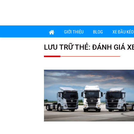
Chuyển
đến
nội
dung
GIỚI THIỆU
BLOG
XE ĐẦU KÉO
LƯU TRỮ THẺ:
ĐÁNH GIÁ 