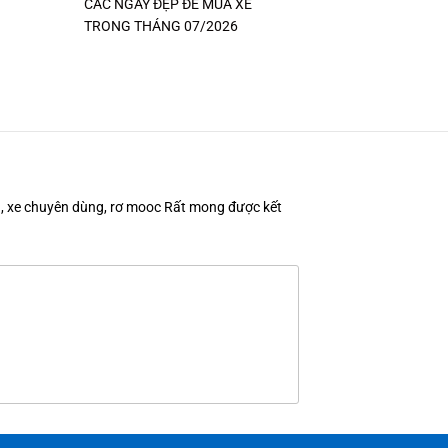
CÁC NGÀY ĐẸP ĐỂ MUA XE
TRONG THÁNG 07/2026
en, xe chuyên dùng, rơ mooc Rất mong được kết