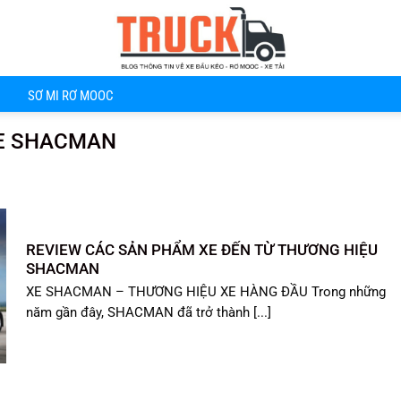
SƠ MI RƠ MOOC
XE SHACMAN
REVIEW CÁC SẢN PHẨM XE ĐẾN TỪ THƯƠNG HIỆU
SHACMAN
XE SHACMAN – THƯƠNG HIỆU XE HÀNG ĐẦU Trong những
năm gần đây, SHACMAN đã trở thành [...]