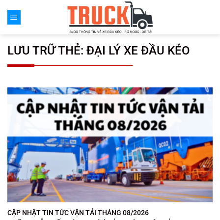
Chuyển
đến
nội
dung
LƯU TRỮ THẺ:
ĐẠI LÝ XE ĐẦU KÉO
CẬP NHẬT TIN TỨC VẬN TẢI THÁNG 08/2026