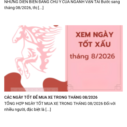
NHỮNG DIỄN BIẾN ĐÁNG CHÚ Ý CỦA NGÀNH VẬN TẢI Bước sang
tháng 08/2026, thị [...]
CÁC NGÀY TỐT ĐỂ MUA XE TRONG THÁNG 08/2026
TỔNG HỢP NGÀY TỐT MUA XE TRONG THÁNG 08/2026 Đối với
nhiều người, đặc biệt là [...]