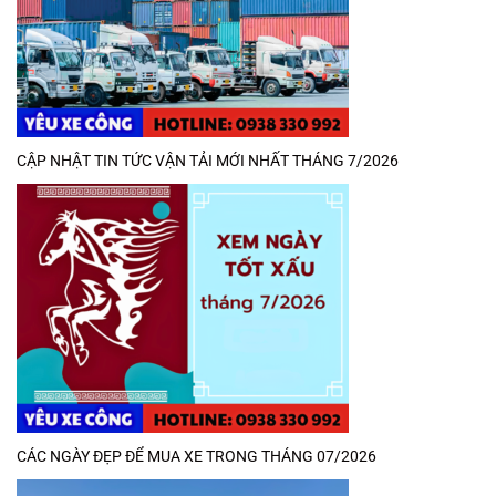
CẬP NHẬT TIN TỨC VẬN TẢI MỚI NHẤT THÁNG 7/2026
CÁC NGÀY ĐẸP ĐỂ MUA XE TRONG THÁNG 07/2026