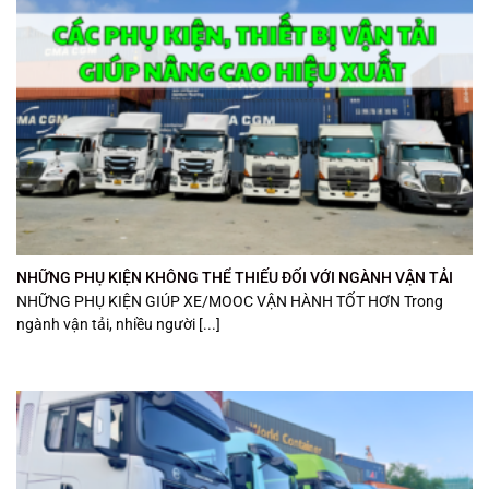
NHỮNG PHỤ KIỆN KHÔNG THỂ THIẾU ĐỐI VỚI NGÀNH VẬN TẢI
NHỮNG PHỤ KIỆN GIÚP XE/MOOC VẬN HÀNH TỐT HƠN Trong
ngành vận tải, nhiều người [...]