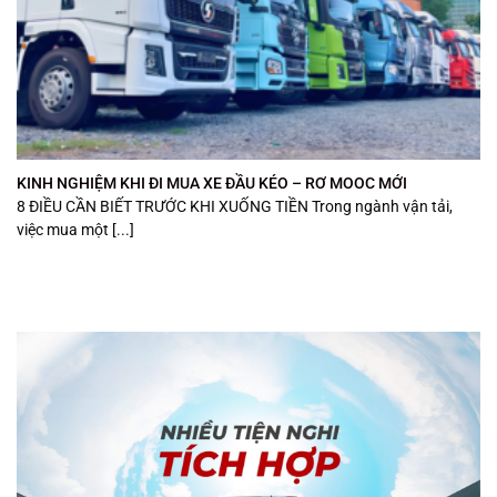
KINH NGHIỆM KHI ĐI MUA XE ĐẦU KÉO – RƠ MOOC MỚI
8 ĐIỀU CẦN BIẾT TRƯỚC KHI XUỐNG TIỀN Trong ngành vận tải,
việc mua một [...]