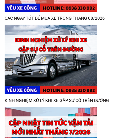
CÁC NGÀY TỐT ĐỂ MUA XE TRONG THÁNG 08/2026
KINH NGHIỆM XỬ LÝ KHI XE GẶP SỰ CỐ TRÊN ĐƯỜNG