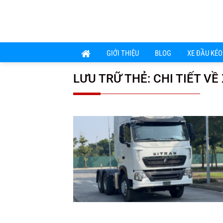
Chuyển
đến
nội
dung
GIỚI THIỆU
BLOG
XE ĐẦU KÉO
LƯU TRỮ THẺ:
CHI TIẾT V