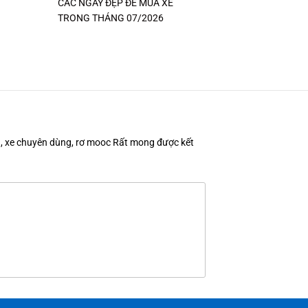
CÁC NGÀY ĐẸP ĐỂ MUA XE
TRONG THÁNG 07/2026
en, xe chuyên dùng, rơ mooc Rất mong được kết