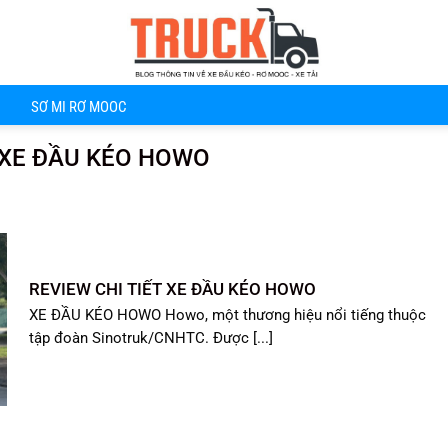
SƠ MI RƠ MOOC
Ề XE ĐẦU KÉO HOWO
REVIEW CHI TIẾT XE ĐẦU KÉO HOWO
XE ĐẦU KÉO HOWO Howo, một thương hiệu nổi tiếng thuộc
tập đoàn Sinotruk/CNHTC. Được [...]