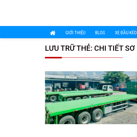
Chuyển
đến
nội
dung
GIỚI THIỆU
BLOG
XE ĐẦU KÉO
LƯU TRỮ THẺ:
CHI TIẾT S