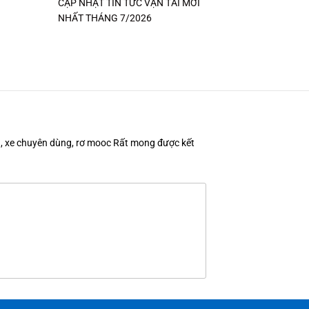
CẬP NHẬT TIN TỨC VẬN TẢI MỚI
NHẤT THÁNG 7/2026
en, xe chuyên dùng, rơ mooc Rất mong được kết