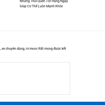
Những Thói Quen Tốt Hàng Ngày
Giúp Cơ Thể Luôn Mạnh Khỏe
en, xe chuyên dùng, rơ mooc Rất mong được kết