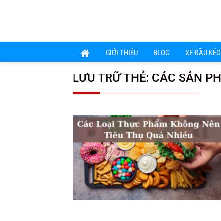
Chuyển
đến
nội
dung
GIỚI THIỆU
BLOG
XE ĐẦU KÉO
LƯU TRỮ THẺ:
CÁC SẢN P